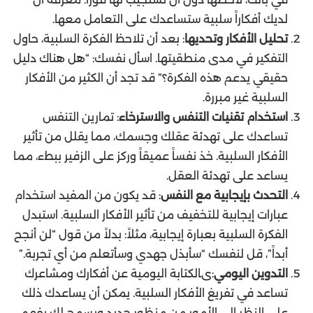
لديك أفكاراً سلبية ستساعدك على التعامل معها.
تحليل الأفكار وتحديها
: بعد أن تلاحظ الفكرة السلبية، حاول
التفكير في مدى منطقيتها. اسأل نفسك: “هل هناك دليل
حقيقي يدعم هذه الفكرة؟” قد تجد أن الكثير من الأفكار
السلبية غير مبررة.
استخدام تقنيات التنفس والاسترخاء
: تمارين التنفس
تساعدك على تهدئة عقلك وجسمك، مما يقلل من تأثير
الأفكار السلبية. خذ نفساً عميقاً وركز على الزفير ببطء، مما
يساعد على تهدئة العقل.
التحدث بإيجابية مع النفس
: قد يكون من المفيد استخدام
عبارات إيجابية للتخفيف من تأثير الأفكار السلبية. استبدل
الفكرة السلبية بعبارة إيجابية، مثلاً: بدلاً من قول “لن أنجح
أبداً”، قل لنفسك “سأبذل جهدي وسأتعلم من أي تجربة.”
التدوين اليومي
:ىالكتابة اليومية عن أفكارك ومشاعرك
تساعد في تفريغ الأفكار السلبية. يمكن أن يساعدك ذلك
على النظر إلى الأمور من منظور جديد ويسمح لك بفهم