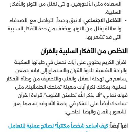
السعادة مثل الأندورفين، والتي تقلل من التوتر والأفكار
السلبية.
التفاعل الاجتماعي
: لا تبقَ وحيداً. التواصل مع الأصدقاء
والعائلة يقلل من التوتر، ويخفف من حدة الأفكار السلبية
التي قد تشعر بها.
التخلص من الأفكار السلبية بالقرآن
القرآن الكريم يحتوي على آيات تحمل في طياتها السكينة
والراحة النفسية. تلاوة القرآن والاستماع إلى آياته بتمعن
يساهم في تهدئة العقل والقلب والتخفيف من وطأة الأفكار
السلبية. يمكنك تكرار آيات معينة تمنحك الطمأنينة، مثل
قوله تعالى: “ألا بذكر الله تطمئن القلوب”. قراءة القرآن
تساعدك أيضاً على التفكر في رحمة الله وقدرته، مما يعزز
الشعور بالأمان والرضا الداخلي.
اقرأ أيضاً:
كيف أساعد شخصاً مكتئباً؟ نصائح عملية للتعامل