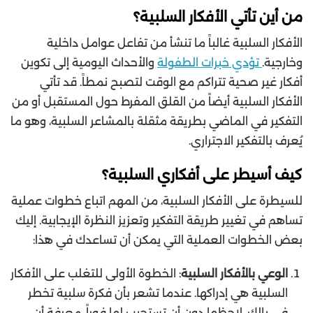
من أين تأتي الأفكار السلبية؟
الأفكار السلبية غالباً ما تنشأ من تفاعل عوامل داخلية
وخارجية.
تؤدي خبرات الطفولة
والأحداث اليومية إلى تكوين
أفكار غير صحية تتراكم مع الوقت لتصبح نمطاً. قد تأتي
الأفكار السلبية أيضاً من القلق المفرط حول المستقبل أو من
التفكير في الماضي بطريقة مثقلة بالمشاعر السلبية، وهو ما
يُعرف بالتفكير الاجتراري.
كيف أسيطر على أفكاري السلبية؟
للسيطرة على الأفكار السلبية، من المهم اتباع خطوات عملية
تساهم في تغيير طريقة التفكير وتعزيز النظرة الإيجابية. إليك
بعض الخطوات العملية التي يمكن أن تساعدك في هذا:
الوعي بالأفكار السلبية
: الخطوة الأولى للتغلب على الأفكار
السلبية هي إدراكها. عندما تشعر بأن فكرة سلبية تخطر
في بالك، لاحظها دون أن تستجيب لها فوراً. معرفة أن