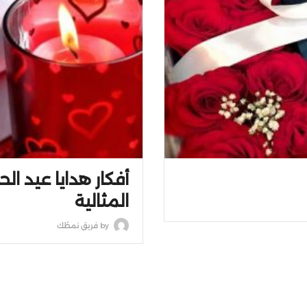
أفكار هدايا عيد ال
المثالية
by
فريق نمطُك