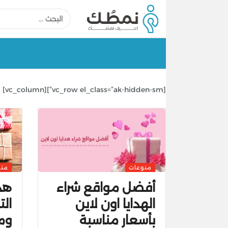
[vc_row el_class=”ak-hidden-sm”][vc_column]
منوعات
منو
أفضل مواقع شراء
هدا
الهدايا اون لاين
الت
بأسعار مناسبة
وم