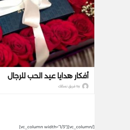
أفكار هدايا عيد الحب للرجال
by
فريق نمطُك
[/vc_column][vc_column width=”1/3″]