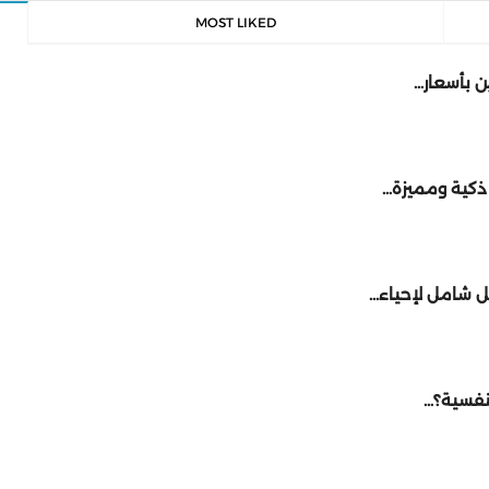
MOST LIKED
ن بأسعار…
ر ذكية ومميزة…
يل شامل لإحياء…
لنفسية؟…