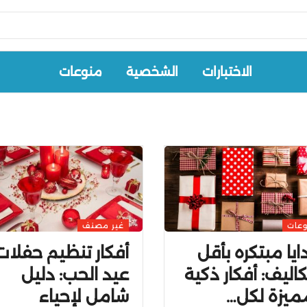
الاختبارات
الشخصية
منوعات
عات
غير مصنف
يا مبتكره بأقل
أفكار تنظيم حفلات
كاليف: أفكار ذكية
عيد الحب: دليل
ميزة لكل…
شامل لإحياء