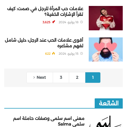
علامات حب المرأة للرجل في صمت: كيف
تقرأ الإشارات الخفية؟
18 يوليو، 2024
3,625
أقوى علامات الحب عند الرجل: دليل شامل
لفهم مشاعره
15 يوليو، 2024
622
Next
3
2
1
الشائعة
معنى اسم سلمى وصفات حاملة اسم
سلمى Salma