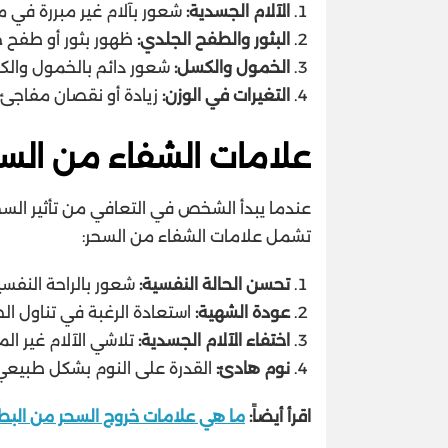
الآلام الجسدية:
شعور بآلام غير مبررة في م
البثور والطفح الجلدي:
ظهور بثور أو طفح 
الخمول والكسل:
شعور دائم بالخمول والك
التغيرات في الوزن:
زيادة أو نقصان مفاجئ ف
علامات الشفاء من الس
عندما يبدأ الشخص في التعافي من تأثير السحر
تشمل علامات الشفاء من السحر:
تحسن الحالة النفسية:
شعور بالراحة النفسية
عودة الشهية:
استعادة الرغبة في تناول ا
اختفاء الآلام الجسدية:
تلاشي الآلام غير المبر
نوم هادئ:
القدرة على النوم بشكل طبيعي
اقرأ أيضاً:
ما هي علامات خروج السحر من البط