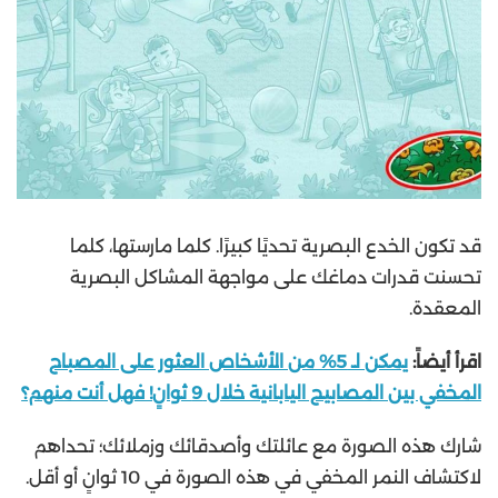
قد تكون الخدع البصرية تحديًا كبيرًا. كلما مارستها، كلما
تحسنت قدرات دماغك على مواجهة المشاكل البصرية
المعقدة.
اقرأ أيضاً:
يمكن لـ 5% من الأشخاص العثور على المصباح
المخفي بين المصابيح اليابانية خلال 9 ثوانٍ! فهل أنت منهم؟
شارك هذه الصورة مع عائلتك وأصدقائك وزملائك؛ تحداهم
لاكتشاف النمر المخفي في هذه الصورة في 10 ثوانٍ أو أقل.