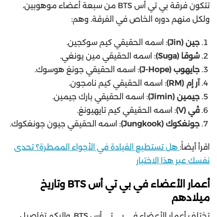
تتكون فرقة بي تي أس BTS من سبعة أعضاء موهوبين،
ولكل منهم دوره الخاص في الفرقة. وهم:
جين (Jin)
: اسمه الحقيقي كيم سوكجين.
شوقا (Suga)
: اسمه الحقيقي مين يونغي.
جايهوب (J-Hope)
: اسمه الحقيقي جونغ هوسوك.
آر إم (RM)
: اسمه الحقيقي كيم نامجون.
جيمين (Jimin)
: اسمه الحقيقي بارك جيمين.
ڤي (V)
: اسمه الحقيقي كيم تايهيونغ.
جونغكوك (Jungkook)
: اسمه الحقيقي جيون جونغكوك.
اقرأ أيضاً:
هل تستطيع القيادة في الأجواء الممطرة؟ تحدى
نفسك عبر هذا الاختبار
أعمار الأعضاء في بي تي أس BTS وتاريخ
ميلادهم
تختلف أعمار الأعضاء في بي تي أس BTS، وإليكم تفاصيل