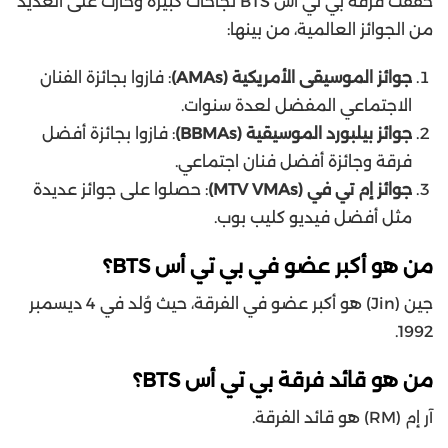
حققت فرقة بي تي أس BTS نجاحات كبيرة وحازت على العديد
من الجوائز العالمية، من بينها:
جوائز الموسيقى الأمريكية (AMAs)
: فازوا بجائزة الفنان
الاجتماعي المفضل لعدة سنوات.
جوائز بيلبورد الموسيقية (BBMAs)
: فازوا بجائزة أفضل
فرقة وجائزة أفضل فنان اجتماعي.
جوائز إم تي في (MTV VMAs)
: حصلوا على جوائز عديدة
مثل أفضل فيديو كليب بوب.
من هو أكبر عضو في بي تي أس BTS؟
جين (Jin) هو أكبر عضو في الفرقة، حيث وُلد في 4 ديسمبر
1992.
من هو قائد فرقة بي تي أس BTS؟
آر إم (RM) هو قائد الفرقة.