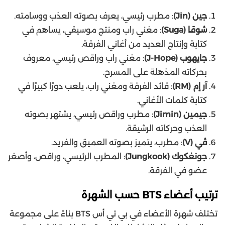
جين (Jin)
: مطرب رئيسي، يعرف بصوته العذب ووسامته.
شوقا (Suga)
: مغني راب ومنتج موسيقي، يساهم في
كتابة وإنتاج العديد من أغاني الفرقة.
جايهوب (J-Hope)
: مغني راب وراقص رئيسي، معروف
بحركاته المذهلة على المسرح.
آر إم (RM)
: قائد الفرقة ومغني راب، يلعب دورًا كبيرًا في
كتابة كلمات الأغاني.
جيمين (Jimin)
: مطرب وراقص رئيسي، يشتهر بصوته
العذب وحركاته الرشيقة.
ڤي (V)
: مطرب، يتميز بصوته العميق والفريد.
جونغكوك (Jungkook)
: المطرب الرئيسي، وراقص، وأصغر
عضو في الفرقة.
ترتيب أعضاء BTS حسب الشهرة
تختلف شهرة الأعضاء في بي تي أس BTS بناءً على مجموعة