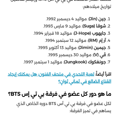
تواريخ ميلادهم:
جين (Jin)
: مواليد 4 ديسمبر 1992.
شوقا (Suga)
: مواليد 9 مارس 1993.
جايهوب (J-Hope)
: مواليد 18 فبراير 1994.
آر إم (RM)
: مواليد 12 سبتمبر 1994.
جيمين (Jimin)
: مواليد 13 أكتوبر 1995.
ڤي (V)
: مواليد 30 ديسمبر 1995.
جونغكوك (Jungkook)
: مواليد 1 سبتمبر 1997.
اقرأ أيضاً:
لعبة التحدي في متحف الفنون: هل يمكنك إيجاد
القناع الضائع في ثماني ثوانٍ؟
ما هو دور كل عضو في فرقة بي تي إس BTS؟
لكل عضو في فرقة بي تي أس BTS دوره الخاص الذي
يساهم في تميز الفرقة: