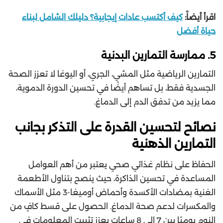
اقرأ أيضاً:
كيف أكتسب عادات إيجابية؟ دليلك الشامل لبناء
حياة أفضل
5. ممارسة التمارين البدنية
التمارين الرياضية مثل المشي، الجري، أو اليوغا لا تعزز الصحة
الجسدية فقط، بل تساهم أيضًا في تحسين الدورة الدموية،
مما يزيد من تدفق الدم إلى الدماغ.
نصائح لتحسين القدرة على التذكر بجانب
التمارين الذهنية
الحفاظ على نظام غذائي صحي يعتبر من أهم العوامل
المساعدة في تحسين الذاكرة، حيث ينصح بتناول الأطعمة
الغنية بمضادات الأكسدة وأحماض أوميغا-3 مثل الأسماك
والمكسرات لدعم صحة الدماغ. الحصول على قسط كافٍ من
النوم يوميًا بين 7 إلى 8 ساعات يعزز تثبيت المعلومات في