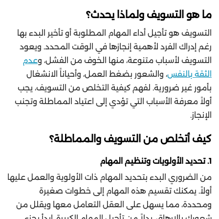
ما هو التسويف ولماذا يحدث؟
التسويف هو تأجيل أداء المهام المطلوبة أو تأخير البدء بها
رغم إدراك الفرد لأهمية إنجازها في الوقت المحدد. ويعود
التسويف لأسباب متنوعة، منها الخوف من الفشل، و
عدم
الثقة بالنفس
، والشعور بضغط العمل، وأحياناً الانشغال
بأمور غير ضرورية. لفهم كيفية التخلص من التسويف، يجب
أولاً معرفة الأسباب التي تؤدي إلى اعتياد المماطلة وتجنب
الإنجاز.
كيف أتخلص من التسويف والمماطلة؟
1.
تحديد الأولويات وتنظيم المهام
من الضروري البدء بتحديد المهام ذات الأولوية والعمل عليها
أولاً. يمكنك تقسيم هذه المهام إلى خطوات صغيرة
ومحددة، مما يسهل على العقل التعامل معها ويقلل من
شعورك بالإرهاق. بدلاً من تأجيل المهام الكبيرة، ابدأ بجزء