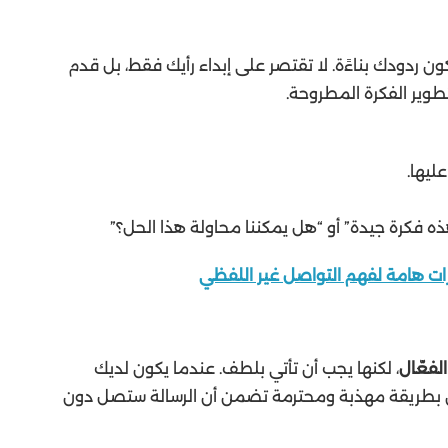
ن ردودك بناءًة. لا تقتصر على إبداء رأيك فقط، بل قدم
طوير الفكرة المطروحة.
ليها.
ه فكرة جيدة” أو “هل يمكننا محاولة هذا الحل؟”
ات هامة لفهم التواصل غير اللفظي
لفعّال
، لكنها يجب أن تأتي بلطف. عندما يكون لديك
ن بطريقة مهذبة ومحترمة تضمن أن الرسالة ستصل دون