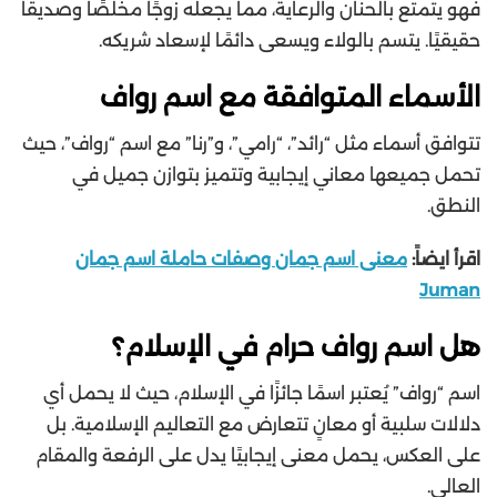
فهو يتمتع بالحنان والرعاية، مما يجعله زوجًا مخلصًا وصديقًا
حقيقيًا. يتسم بالولاء ويسعى دائمًا لإسعاد شريكه.
الأسماء المتوافقة مع اسم رواف
تتوافق أسماء مثل “رائد”، “رامي”، و”رنا” مع اسم “رواف”، حيث
تحمل جميعها معاني إيجابية وتتميز بتوازن جميل في
النطق.
اقرأ ايضاً:
معنى اسم جمان وصفات حاملة اسم جمان
Juman
هل اسم رواف حرام في الإسلام؟
اسم “رواف” يُعتبر اسمًا جائزًا في الإسلام، حيث لا يحمل أي
دلالات سلبية أو معانٍ تتعارض مع التعاليم الإسلامية. بل
على العكس، يحمل معنى إيجابيًا يدل على الرفعة والمقام
العالي.