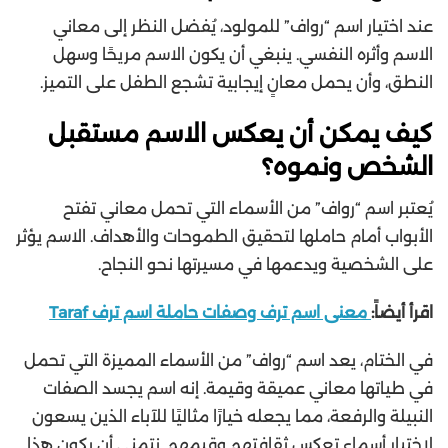
عند اختيار اسم “رواف” للمولود، يُفضل النظر إلى معاني
الاسم وأثره النفسي. ينبغي أن يكون الاسم مريحًا وسهل
النطق، وأن يحمل معانٍ إيجابية تشجع الطفل على التميز.
كيف يمكن أن يعكس الاسم مستقبل
الشخص ونموه؟
يُعتبر اسم “رواف” من الأسماء التي تحمل معاني تفتح
الأبواب أمام حاملها لتحقيق الطموحات والأهداف. الاسم يؤثر
على الشخصية ويدعمها في مسيرتها نحو النجاح.
اقرأ أيضاً:
معنى اسم ترف وصفات حاملة اسم ترف Taraf
في الختام، يعد اسم “رواف” من الأسماء المميزة التي تحمل
في طياتها معاني عميقة وقيمة. إنه اسم يجسد الصفات
النبيلة والرفعة، مما يجعله خيارًا مثاليًا للآباء الذين يسعون
لاختيار أسماء تعكس ثقافتهم وقيمهم. نتمنى أن يكون هذا