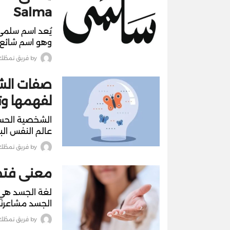
Salma
يُعد اسم سلمى 
وهو اسم شائع 
by
فريق نمطُك
صفات الشخ
لفهمها وت
الشخصية الحسا
عالم النفس البش
by
فريق نمطُك
معنى فتح 
لغة الجسد هي و
الجسد مشاعرنا 
by
فريق نمطُك