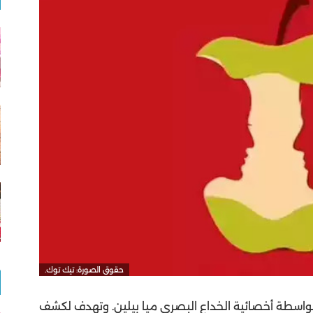
حقوق الصورة: تيك توك.
سطة أخصائية الخداع البصري ميا بيلين. وتهدف لكشف