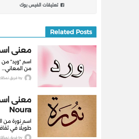
تعليقات الفيس بوك
Related Posts
معنى اسم و
اسم "ورد" من ا
من المعاني…
by
فريق نمطُك
معنى اسم 
Noura
اسم نورة من الأ
طويلًا في ثقافت
by
فريق نمطُك