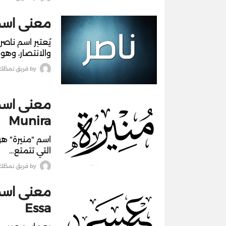
معنى اسم ن
يُعتبر اسم ناص
والانتصار، وهو
by
فريق نمطُك
معنى اسم 
Munira
اسم "منيرة" هو
التي تتمتع…
by
فريق نمطُك
معنى اسم
Essa